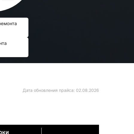
ремонта
нта
Дата обновления прайса:
02.08.2026
оки