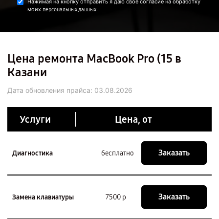
Нажимая на кнопку отправить я даю свое согласие на обработку
моих
.
персональных данных
Цена ремонта MacBook Pro (15 в
Казани
Дата обновления прайса:
03.08.2026
Услуги
Цена, от
Заказать
Диагностика
бесплатно
Заказать
Замена клавиатуры
7500 р